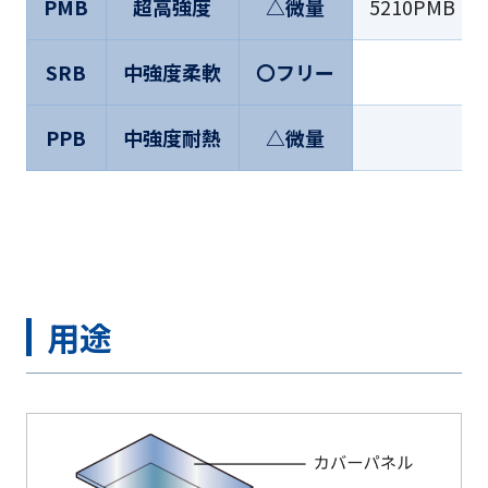
PMB
超高強度
△微量
5210PMB
SRB
中強度柔軟
〇フリー
PPB
中強度耐熱
△微量
用途