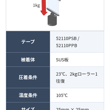
52110PSB /
テープ
52110PPB
被着体
SUS板
23℃、2kgローラー1
圧着条件
往復
温度条件
105℃
サイズ
25mm × 25mm