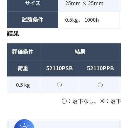
サイズ
25mm × 25mm
試験条件
0.5kg、 1000h
結果
評価条件
結果
荷重
52110PSB
52110PPB
0.5 kg
○
○
○：落下なし、×：落下