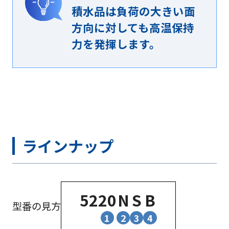
積水品は負荷の大きい面
方向に対しても高温保持
力を発揮します。
ラインナップ
52
20
N
S
B
型番の見方
1
2
3
4