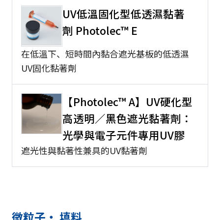
UV低溫固化型低透濕黏著
劑 Photolec™ E
在低溫下、短時間內黏合遮光基板的低透濕
UV固化黏著劑
【Photolec™ A】UV硬化型
高透明／黑色遮光黏著劑：
光學與電子元件專用UV膠
遮光性與黏著性兼具的UV黏著劑
微粒子・ 填料