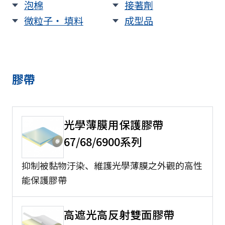
泡棉
接著劑
微粒子・ 填料
成型品
膠帶
光學薄膜用保護膠帶
67/68/6900系列
抑制被黏物汙染、維護光學薄膜之外觀的高性
能保護膠帶
高遮光高反射雙面膠帶