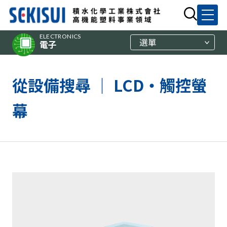
ELECTRONICS
選單
電子
從設備搜尋 ｜ LCD・觸控螢
幕