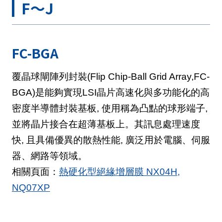
F～J
FC-BGA
覆晶球閘陣列封裝(Flip Chip-Ball Grid Array,FC-
BGA)是能夠實現LSI晶片高速化與多功能化的高
密度半導體封裝基板, 使用稱為凸點的球形端子,
並將晶片接合在超薄基板上。其訊息處理速度
快, 且具備優異的散熱性能, 廣泛用於電腦、伺服
器、網路等領域。
相關頁面：
熱硬化型絕緣增層膜 NX04H,
NQ07XP