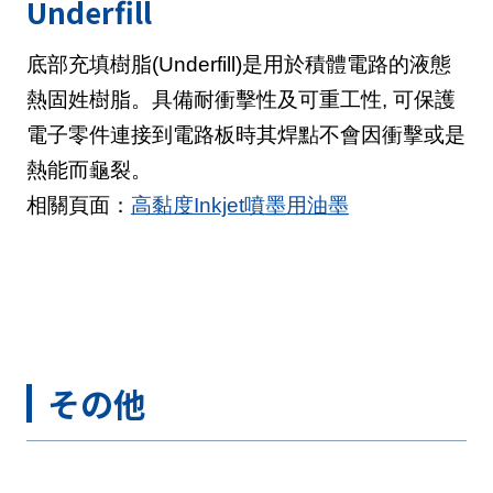
Underfill
底部充填樹脂(Underfill)是用於積體電路的液態
熱固姓樹脂。具備耐衝擊性及可重工性, 可保護
電子零件連接到電路板時其焊點不會因衝擊或是
熱能而龜裂。
相關頁面：
高黏度Inkjet噴墨用油墨
その他