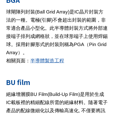
球閘陣列封裝(Ball Grid Array)是IC晶片封裝方
法的一種。電極(引腳)不會超出封裝的範圍，非
常適合產品小型化。此半導體封裝方式將外部連
接端子排列成網格狀，並在球形端子上使用焊錫
球。採用針腳形式的封裝則稱為PGA（Pin Grid
Array）。
相關頁面：
半導體製造工程
BU film
絕緣增層膜BU Film(Build-Up Film)是用於生成
IC載板裡的精細配線所需的絕緣材料。隨著電子
產品的配線微細化以及傳輸高速化, 不僅要將訊