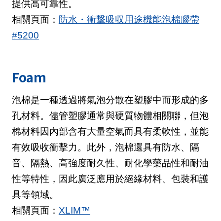
提供高可靠性。
相關頁面：
防水・衝撃吸収用途機能泡棉膠帶
#5200
Foam
泡棉是一種透過將氣泡分散在塑膠中而形成的多
孔材料。儘管塑膠通常與硬質物體相關聯，但泡
棉材料因內部含有大量空氣而具有柔軟性，並能
有效吸收衝擊力。此外，泡棉還具有防水、隔
音、隔熱、高強度耐久性、耐化學藥品性和耐油
性等特性，因此廣泛應用於絕緣材料、包裝和護
具等領域。
相關頁面：
XLIM™