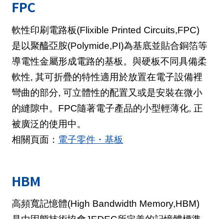
FPC
軟性印刷電路板(Flixible Printed Circuits,FPC)
是以聚醯亞胺(Polymide,PI)為基底並貼合銅箔等
導電性金屬形成電路的基板。與硬板不同具備柔
軟性, 其可折疊的特性適用於放置在電子設備裡
彎曲的部分, 可立體性的配置又或是安裝在微小
的縫隙中。FPC隨著電子產品的小型輕薄化, 正
被廣泛的使用中。
相關頁面：
電子零件・基板
HBM
高頻寬記憶體(High Bandwidth Memory,HBM)