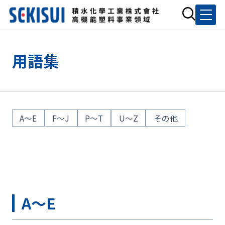
用語集
A～E
F～J
P～T
U～Z
その他
A～E