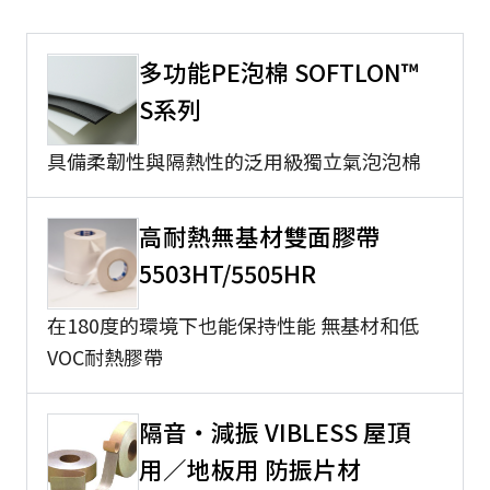
多功能PE泡棉 SOFTLON™
S系列
具備柔韌性與隔熱性的泛用級獨立氣泡泡棉
高耐熱無基材雙面膠帶
5503HT/5505HR
在180度的環境下也能保持性能 無基材和低
VOC耐熱膠帶
隔音・減振 VIBLESS 屋頂
用／地板用 防振片材