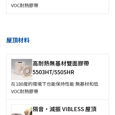
VOC耐熱膠帶
屋頂材料
高耐熱無基材雙面膠帶
5503HT/5505HR
在180度的環境下也能保持性能 無基材和低
VOC耐熱膠帶
隔音・減振 VIBLESS 屋頂