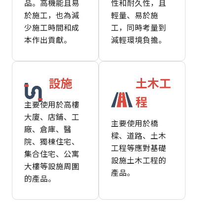
品。高機能且易
性和耐久性，且
於施工，也為減
輕量、易於施
少施工時間和成
工，同時考量到
本作出貢獻。
減輕環境負擔。
設施
土木工
程
主要使用於高樓
大廈、店鋪、工
主要使用於橋
廠、倉庫、醫
樑、道路、土木
院、獨棟住宅、
工程等應對基礎
集合住宅、公寓
設施土木工程的
大樓等設施周圍
產品。
的產品。