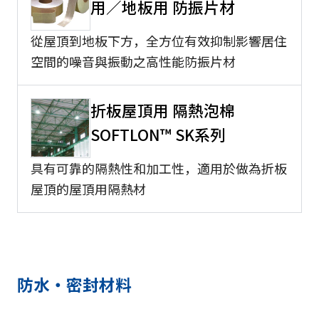
用／地板用 防振片材
從屋頂到地板下方，全方位有效抑制影響居住
空間的噪音與振動之高性能防振片材
折板屋頂用 隔熱泡棉
SOFTLON™ SK系列
具有可靠的隔熱性和加工性，適用於做為折板
屋頂的屋頂用隔熱材
防水・密封材料