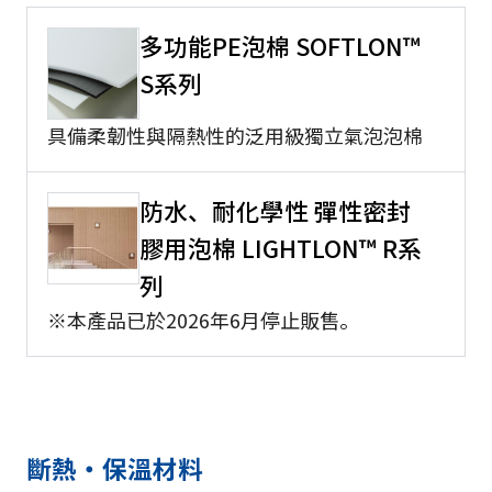
多功能PE泡棉 SOFTLON™
S系列
具備柔韌性與隔熱性的泛用級獨立氣泡泡棉
防水、耐化學性 彈性密封
膠用泡棉 LIGHTLON™ R系
列
※本產品已於2026年6月停止販售。
斷熱・保溫材料