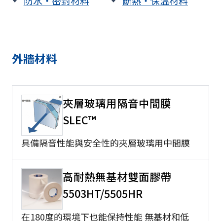
防水・密封材料
斷熱・保溫材料
外牆材料
夾層玻璃用隔音中間膜
SLEC™
具備隔音性能與安全性的夾層玻璃用中間膜
高耐熱無基材雙面膠帶
5503HT/5505HR
在180度的環境下也能保持性能 無基材和低