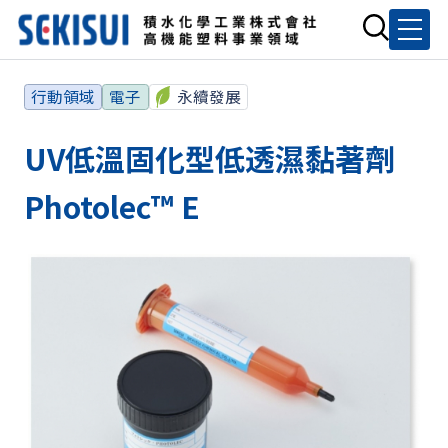
行動領域
電子
永續發展
UV低溫固化型低透濕黏著劑
Photolec™ E