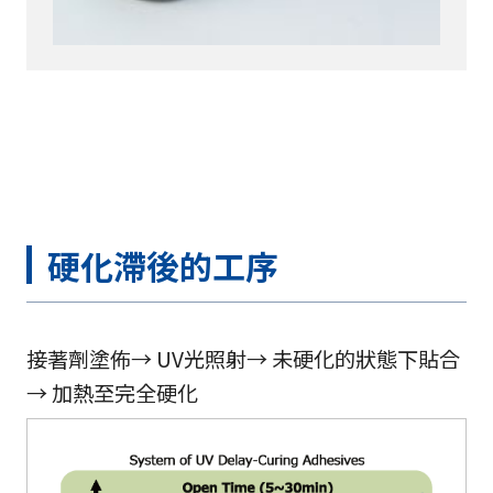
硬化滯後的工序
接著劑塗佈→ UV光照射→ 未硬化的狀態下貼合
→ 加熱至完全硬化