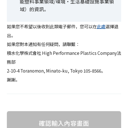
能塑料事業領域/環境・生活基礎設施事業領
域）的資訊。
如果您不希望以後收到此類電子郵件，您可以在
此處
選擇退
出。
如果您對本通知有任何疑問，請聯繫：
積水化學株式會社 High Performance Plastics Company法
務部
2-10-4 Toranomon, Minato-ku, Tokyo 105-8566。
謝謝。
確認輸入內容畫面