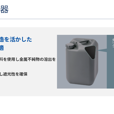
容器
造を活かした
適
料を使用し金属不純物の溶出を
し遮光性を確保