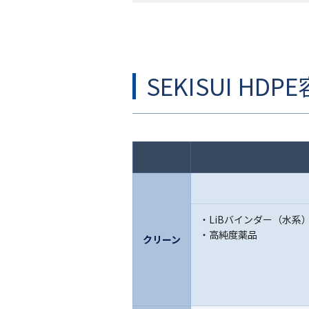
SEKISUI H
LiBバインダー（水系
高純度薬品
クリーン