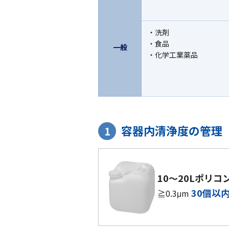
洗剤
食品
一般
化学工業薬品
容器内清浄度の管理
1
10～20Lポリコ
30個以
≧0.3μm