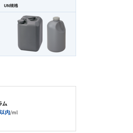
UN規格
ラム
個以内
/ml