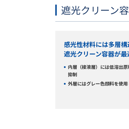
遮光クリーン
感光性材料には多層構
遮光クリーン容器が最
内層（接液層）には低溶出原
抑制
外層にはグレー色顔料を使用