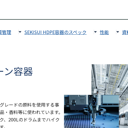
質管理
SEKISUI HDPE容器のスペック
性能
資
ーン容器
グレードの原料を使用する事
品・香料等に使われています。
のタンク、200Lのドラムまでハイク
す。