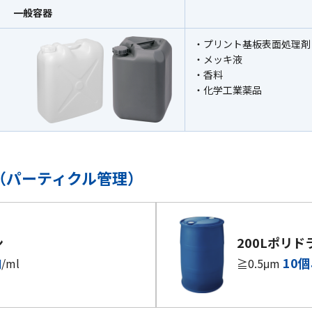
一般容器
プリント基板表面処理剤
メッキ液
香料
化学工業薬品
（パーティクル管理）
ン
200Lポリド
内
10
/ml
≧0.5μm