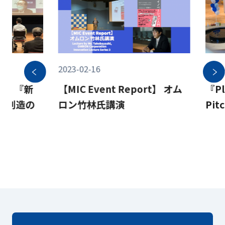
2023-02-16
2022
ort】『新
【MIC Event Report】 オム
『Pl
の創造の
ロン竹林氏講演
Pit