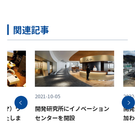
関連記事
2021-10-05
2022
ズマ）ワ
開発研究所にイノベーション
開発
いたしま
センターを開設
加わ