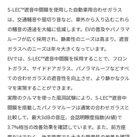
S-LEC™遮音中間膜を使用した自動車用合わせガラス
は、交通騒音や風切り音など、車外から入り込むこれら
の騒音の透過を大幅に低減します。EVの普及やパノラマ
ルーフが広く採用され、静粛性のニーズは高まり、遮音
ガラスへのニーズは年々大きくなっています。
EVでは、S-LEC™遮音中間膜を採用することで、フロン
トガラス、サイドドアガラス、パノラマルーフなどすべ
ての合わせガラスの遮音性を向上させ、より静かなクル
マを実現することができます。
実際のクルマを使った風洞試験により、S-LEC™遮音中
間膜を搭載したパノラマルーフは通常の合わせガラスと
比較して、最大3dBの音圧、会話明瞭度指数(AI値)で
3.7%相当の改善効果を確認しています。また、前方座
席だけでなく、後方座席でも大きな静粛性の改善を確認