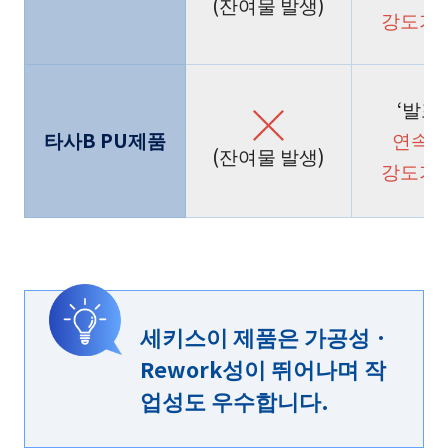
(잔여물 발생)
강도가
‘발포
타사B PU제품
연속 
(잔여물 발생)
강도가
세키스이 제품은 가공성 ·
Rework성이 뛰어나며 작
업성도 우수합니다.