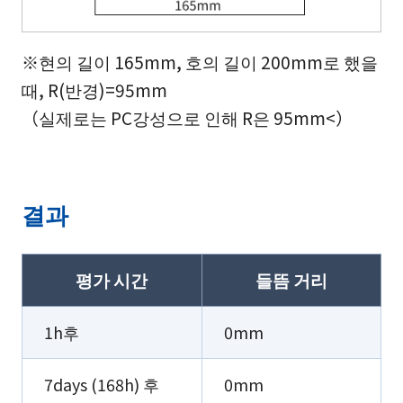
※현의 길이 165mm, 호의 길이 200mm로 했을
때, R(반경)=95mm
（실제로는 PC강성으로 인해 R은 95mm<）
결과
평가 시간
들뜸 거리
1h후
0mm
7days (168h) 후
0mm