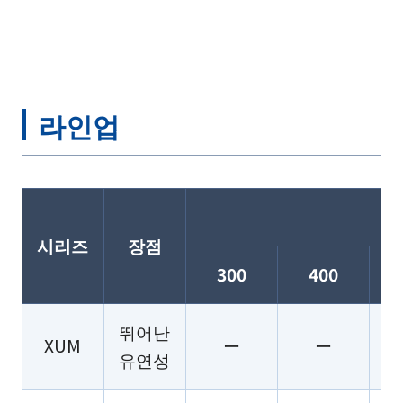
라인업
시리즈
장점
300
400
뛰어난
XUM
ー
ー
유연성