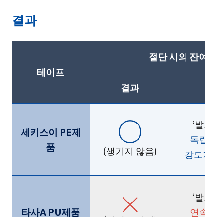
결과
절단 시의 잔여
테이프
결과
‘발포
세키스이 PE제
독립 
품
(생기지 않음)
강도가
‘발포
타사A PU제품
연속 