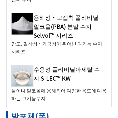
용해성・고접착 폴리비닐
알코올(PBA) 분말 수지
Selvol™ 시리즈
강도, 밀착성・가공성이 뛰어난 다기능 수지
시리즈
수용성 폴리비닐아세탈 수
지 S-LEC™ KW
물이나 알코올에 용해되어 다양한 용도에 대응
하는 고기능수지
발포체(폼)