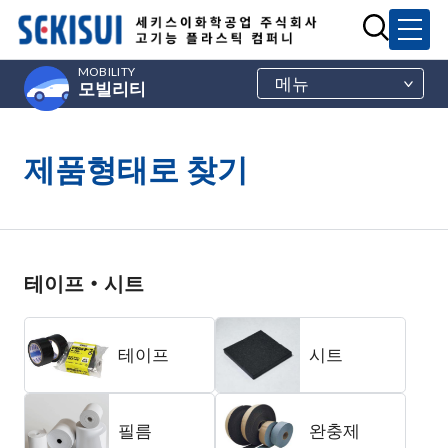
MOBILITY
메뉴
모빌리티
제품형태로 찾기
테이프・시트
테이프
시트
필름
완충제