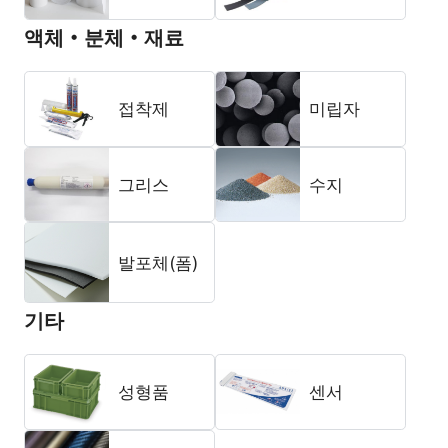
액체・분체・재료
접착제
미립자
그리스
수지
발포체(폼)
기타
성형품
센서