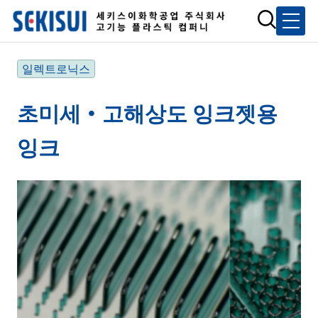
일렉트로닉스
초미세・고해상도 잉크젯용
잉크