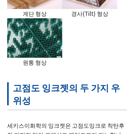
계단 형상
경사(Tilt) 형상
원통 형상
고점도 잉크젯의 두 가지 우
위성
세키스이화학의 잉크젯은 고점도잉크로 착탄후