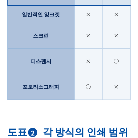
일반적인 잉크젯
×
×
스크린
×
×
디스펜서
×
○
포토리소그래피
○
×
도표
각 방식의 인쇄 범위
2