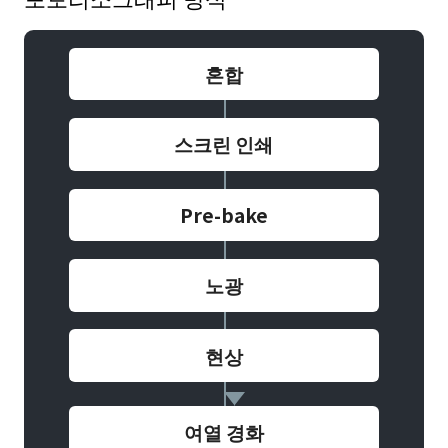
혼합
스크린 인쇄
Pre-bake
노광
현상
여열 경화