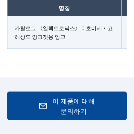
명칭
카탈로그 〈일렉트로닉스〉：초미세・고
해상도 잉크젯용 잉크
이 제품에 대해
문의하기