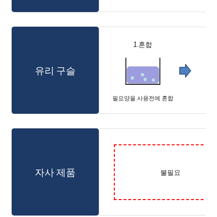
1.혼합
2
유리 구슬
필요양을 사용전에 혼합
자사 제품
불필요