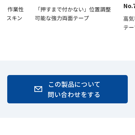
No.
る 作業性
「押すまで付かない」位置調整
用マスキン
可能な強力両面テープ
高気
テー
この製品について
問い合わせをする