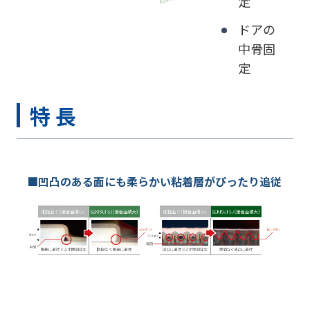
定
ドアの
中骨固
定
特 長
■凹凸のある面にも柔らかい粘着層がぴったり追従