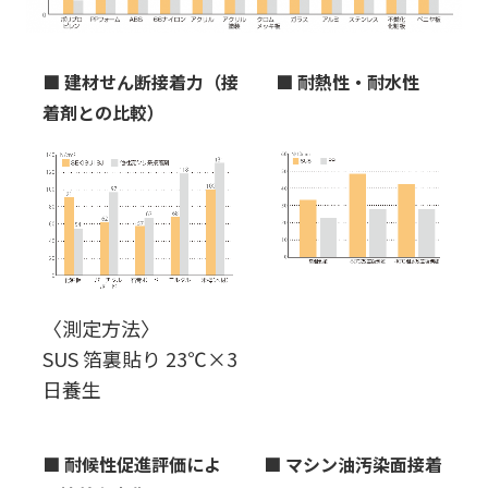
■ 建材せん断接着力（接
■ 耐熱性・耐水性
着剤との比較）
〈測定方法〉
SUS 箔裏貼り 23℃×3
日養生
■
耐候性促進評価によ
■
マシン油汚染面接着