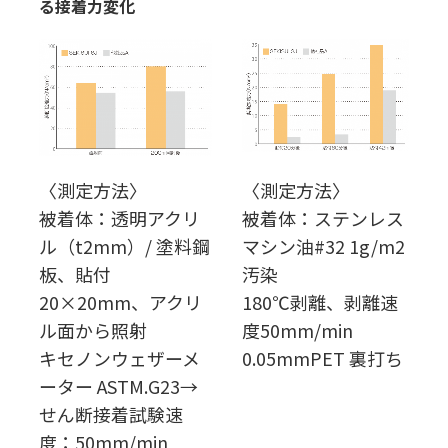
る接着力変化
〈測定方法〉
〈測定方法〉
被着体：透明アクリ
被着体：ステンレス
ル（t2mm）/ 塗料鋼
マシン油#32 1g/m2
板、貼付
汚染
20×20mm、アクリ
180℃剥離、剥離速
ル面から照射
度50mm/min
キセノンウェザーメ
0.05mmPET 裏打ち
ーター ASTM.G23→
せん断接着試験速
度：50mm/min