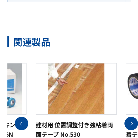
関連製品
スキング
建材用 位置調整付き強粘着両
住宅
655N
面テープ No.530
着テ