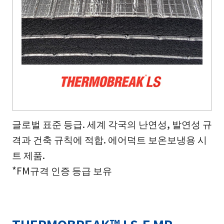
글로벌 표준 등급. 세계 각국의 난연성, 발연성 규
격과 건축 규칙에 적합. 에어덕트 보온보냉용 시
트 제품.
*FM규격 인증 등급 보유