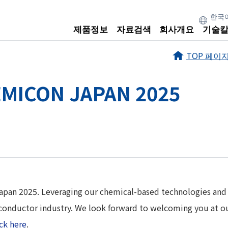
제품정보
자료검색
회사개요
기술
TOP 페이
SEMICON JAPAN 2025
apan 2025. Leveraging our chemical-based technologies and 
conductor industry. We look forward to welcoming you at o
ick here
.