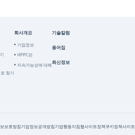
회사개요
기술칼럼
기업정보
용어집
찾기
HPPC란
최신정보
지속가능성에 대해
즈로 찾기
보보호방침
기업정보공개방침
기업행동지침
웹사이트정책
쿠키정책
사이트