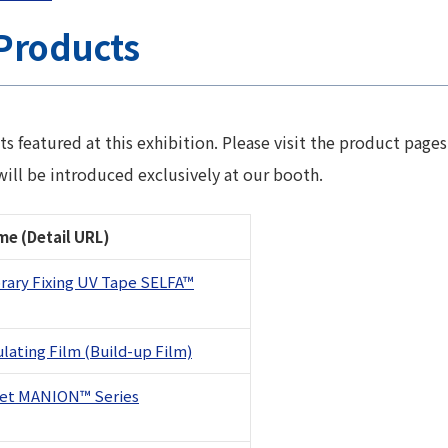
Products
 featured at this exhibition. Please visit the product pages
ll be introduced exclusively at our booth.
e (Detail URL)
ary Fixing UV Tape SELFA™
lating Film (Build-up Film)
eet MANION™ Series