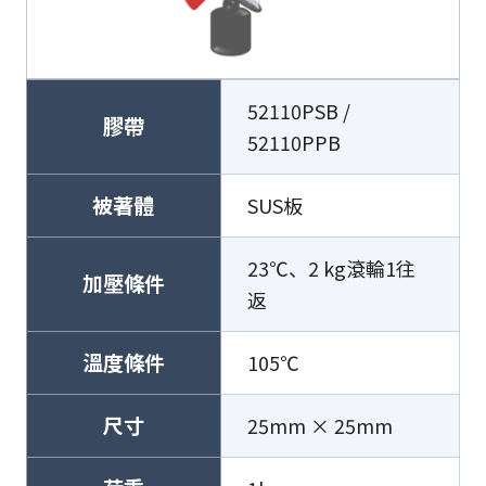
52110PSB /
膠帶
52110PPB
被著體
SUS板
23℃、2 kg滾輪1往
加壓條件
返
溫度條件
105℃
尺寸
25mm × 25mm