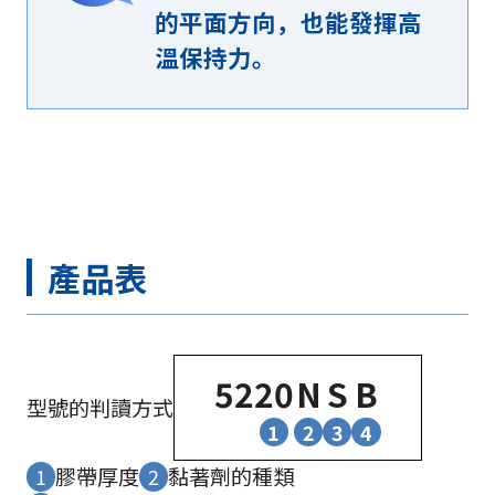
的平面方向，也能發揮高
溫保持力。
產品表
52
20
N
S
B
型號的判讀方式
1
2
3
4
膠帶厚度
黏著劑的種類
1
2