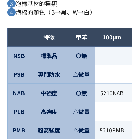
泡棉基材的種類
3
泡棉的顏色（B→黑、W→白）
4
特徵
甲苯
100μm
NSB
標準品
〇無
PSB
專門防水
△微量
5
NAB
中強度
〇無
5210NAB
5
PLB
高強度
△微量
5
PMB
超高強度
△微量
5210PMB
5