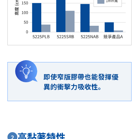
即使窄版膠帶也能發揮優
異的衝擊力吸收性。
高黏著特性
2