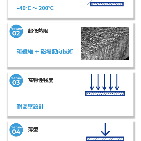
-40℃ ～ 200℃
超低熱阻
碳纖維 ＋
磁場配向技術
高物性強度
耐高壓設計
薄型