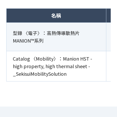
名稱
型錄 〈電子〉：高熱傳導散熱片
MANION™系列
Catalog 〈Mobility〉：Manion HST -
high property, high thermal sheet -
_SekisuiMobilitySolution