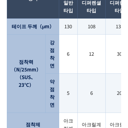
일반
디퍼렌셜
디퍼렌
타입
타입
타입
테이프 두께（μm）
130
108
138
강
점
6
12
30
착
점착력
면
（N/25mm）
（SUS、
약
23℃）
점
5
6
20
착
면
아크
점착제
아크릴계
아크릴