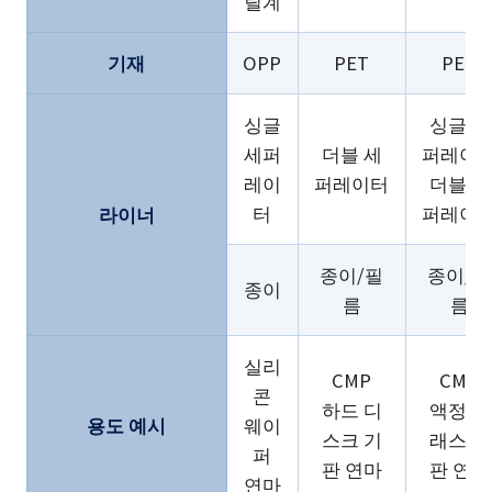
릴계
기재
OPP
PET
PET
싱글
싱글 세
세퍼
더블 세
퍼레이
레이
퍼레이터
더블 세
터
퍼레이
라이너
종이/필
종이/필
종이
름
름
실리
CMP
CMP
콘
하드 디
액정 글
용도 예시
웨이
스크 기
래스 기
퍼
판 연마
판 연마
연마