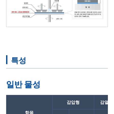
특성
일반 물성
감압형
감열형
항목